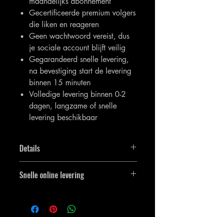
maandelijks abonnement
Gecertificeerde premium volgers
die liken en reageren
Geen wachtwoord vereist, dus
je sociale account blijft veilig
Gegarandeerd snelle levering,
na bevestiging start de levering
binnen 15 minuten
Volledige levering binnen 0-2
dagen, langzame of snelle
levering beschikbaar
Details
Je krijgt 1000 [1K] Instagram-volgers.
Snelle online levering
Het artikel wordt zo snel mogelijk in
behandeling genomen en de bestelling
wordt direct na voltooiing geleverd.