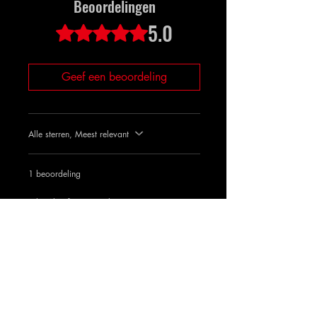
Beoordelingen
5.0
Beoordeeld met 5 uit 5 sterren.
Geef een beoordeling
Alle sterren, Meest relevant
1 beoordeling
Jake Aboufe
•
15 okt 2023
Beoordeeld met 5 uit 5 sterren.
Amazing!
Got it in minutes!
Heeft dit geholpen?
Ja