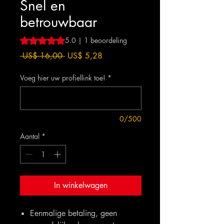
Snel en
betrouwbaar
Waardering is 5.0 op vijf sterren op basis van 1 beoordeli
5.0 | 1 beoordeling
Normale
Verkoopprijs
 US$ 16,00 
US$ 5,28
prijs
Voeg hier uw profiellink toe!
*
0/500
Aantal
*
In winkelwagen
Eenmalige betaling, geen