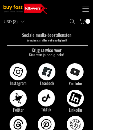
USD ($)
Sociale media-boostdiensten
​Voorzien van alles wat u nodig heeft
​Krijg service voor
Kies wat je nodig hebt!
Instagram
Facebook
Youtube
TikTok
Twitter
Linkedin