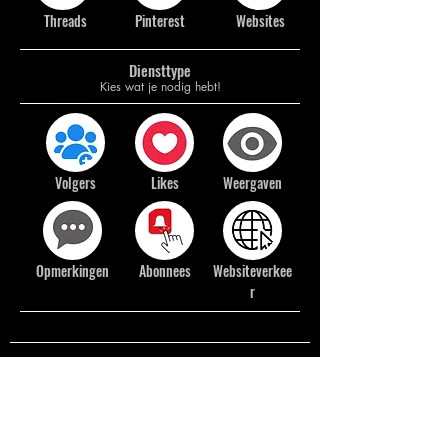
Threads
Pinterest
Websites
Diensttype
Kies wat je nodig hebt!
Volgers
Likes
Weergaven
Opmerkingen
Abonnees
Websiteverkee
r
Neem