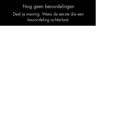
Nog geen beoordelingen
Deel je mening. Wees de eerste die een
beoordeling achterlaat.
Geef een beoordeling
Gerelateerde
producten
Neem
contact met