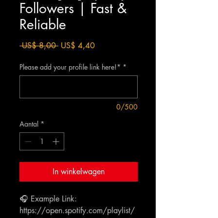
Followers | Fast &
Reliable
Normale
Verkoopprijs
 US$ 8,00 
US$ 4,40
prijs
Please add your profile link here!*
*
0/500
Aantal
*
In winkelwagen
🎧 Example Link:
https://open.spotify.com/playlist/