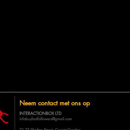
Neem contact met ons op
INTERACTIONBOX LTD
infobuyfastfollowers@gmail.com
71-75 Shelton Street, Covent Garden