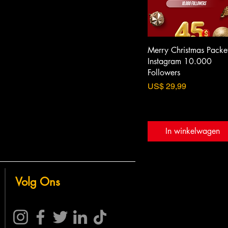
Merry Christmas Packet
Instagram 10.000
Followers
Prijs
US$ 29,99
In winkelwagen
Volg Ons