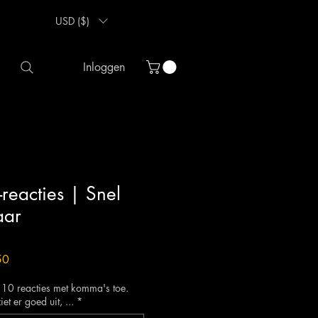
USD ($)
Inloggen
reacties | Snel
aar
Verkoopprijs
50
g 10 reacties met komma's toe.
t er goed uit, ...
*