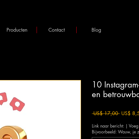
Producten
Contact
Blog
10 Instagram-
en betrouwb
Normale
 US$ 17,00 
US$ 8,
prijs
Link naar bericht: | Voe
Bijvoorbeeld: Wauw, je zie