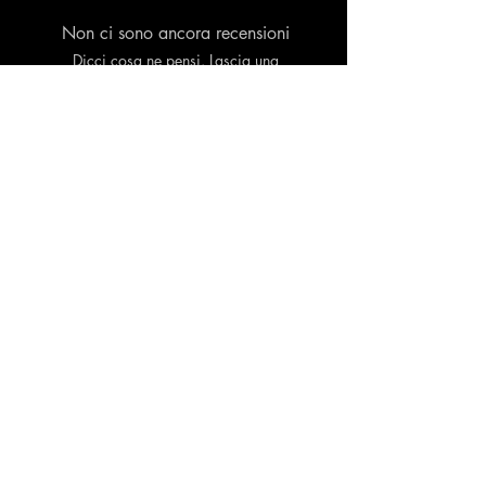
Non ci sono ancora recensioni
Dicci cosa ne pensi. Lascia una
recensione prima degli altri.
Lascia una recensione
Prodotti correlati
Contattaci
INTERACTIONBOX LTD
E-mail:
infobuyfastfollowers@gmail.com