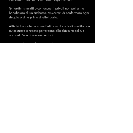
Gli ordini smarriti o con account privati ​​non potranno
beneficiare di un rimborso. Assicurati di confermare ogni
singolo ordine prima di effettuarlo.
Attività fraudolente come l'utilizzo di carte di credito non
autorizzate o rubate porteranno alla chiusura del tuo
account. Non ci sono eccezioni.
Si prega di non utilizzare più di un server
contemporaneamente per la stessa pagina. In questo caso
non possiamo fornirti il ​​numero corretto di follower/Mi
piace. Non rimborseremo questi ordini.
4. Informativa sulla privacy
Questa politica copre il modo in cui utilizziamo le tue
informazioni personali. Prendiamo sul serio la tua privacy
e adotteremo tutte le misure per proteggere le tue
informazioni personali.
Tutte le informazioni personali ricevute verranno
utilizzate solo per completare l'ordine. Non venderemo
o ridistribuiremo le tue informazioni a nessuno. Tutte le
informazioni sono crittografate e salvate su server sicuri.
In caso di problemi di sicurezza, contattare il team di
assistenza clienti per ulteriori informazioni.