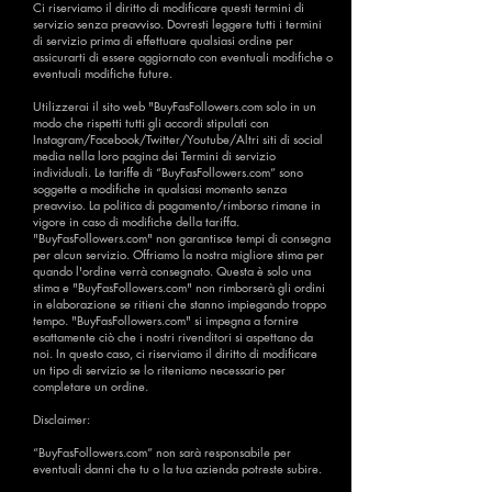
Ci riserviamo il diritto di modificare questi termini di
servizio senza preavviso. Dovresti leggere tutti i termini
di servizio prima di effettuare qualsiasi ordine per
assicurarti di essere aggiornato con eventuali modifiche o
eventuali modifiche future.
Utilizzerai il sito web "BuyFasFollowers.com solo in un
modo che rispetti tutti gli accordi stipulati con
Instagram/Facebook/Twitter/Youtube/Altri siti di social
media nella loro pagina dei Termini di servizio
individuali. Le tariffe di “BuyFasFollowers.com” sono
soggette a modifiche in qualsiasi momento senza
preavviso. La politica di pagamento/rimborso rimane in
vigore in caso di modifiche della tariffa.
"BuyFasFollowers.com" non garantisce tempi di consegna
per alcun servizio. Offriamo la nostra migliore stima per
quando l'ordine verrà consegnato. Questa è solo una
stima e "BuyFasFollowers.com" non rimborserà gli ordini
in elaborazione se ritieni che stanno impiegando troppo
tempo. "BuyFasFollowers.com" si impegna a fornire
esattamente ciò che i nostri rivenditori si aspettano da
noi. In questo caso, ci riserviamo il diritto di modificare
un tipo di servizio se lo riteniamo necessario per
completare un ordine.
Disclaimer:
“BuyFasFollowers.com” non sarà responsabile per
eventuali danni che tu o la tua azienda potreste subire.