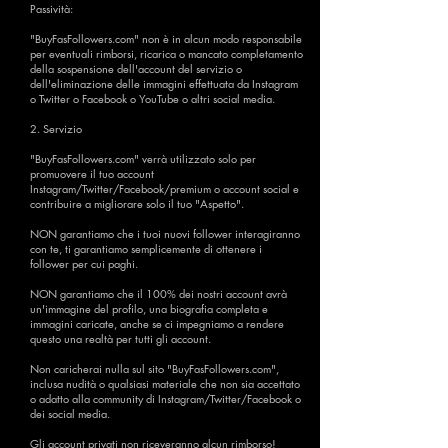
Passività:
"BuyFasFollowers.com" non è in alcun modo responsabile
per eventuali rimborsi, ricarica o mancato completamento
della sospensione dell'account del servizio o
dell'eliminazione delle immagini effettuata da Instagram
o Twitter o Facebook o YouTube o altri social media.
2. Servizio
"BuyFasFollowers.com" verrà utilizzato solo per
promuovere il tuo account
Instagram/Twitter/Facebook/premium o account social e
contribuire a migliorare solo il tuo "Aspetto".
NON garantiamo che i tuoi nuovi follower interagiranno
con te, ti garantiamo semplicemente di ottenere i
follower per cui paghi.
NON garantiamo che il 100% dei nostri account avrà
un'immagine del profilo, una biografia completa e
immagini caricate, anche se ci impegniamo a rendere
questo una realtà per tutti gli account.
Non caricherai nulla sul sito "BuyFasFollowers.com",
inclusa nudità o qualsiasi materiale che non sia accettato
o adatto alla community di Instagram/Twitter/Facebook o
dei social media.
Gli account privati ​​non riceveranno alcun rimborso!