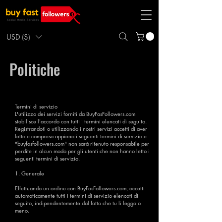
USD ($)
Politiche
Termini di servizio
L'utilizzo dei servizi forniti da BuyFasFollowers.com
stabilisce l'accordo con tutti i termini elencati di seguito.
Registrandoti o utilizzando i nostri servizi accetti di aver
letto e compreso appieno i seguenti termini di servizio e
"buyfasfollowers.com" non sarà ritenuto responsabile per
perdite in alcun modo per gli utenti che non hanno letto i
seguenti termini di servizio.
1. Generale
Effettuando un ordine con BuyFasFollowers.com, accetti
automaticamente tutti i termini di servizio elencati di
seguito, indipendentemente dal fatto che tu li legga o
meno.