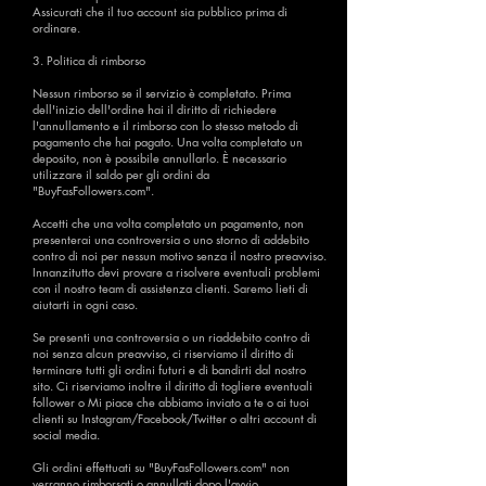
Assicurati che il tuo account sia pubblico prima di
ordinare.
3. Politica di rimborso
Nessun rimborso se il servizio è completato. Prima
dell'inizio dell'ordine hai il diritto di richiedere
l'annullamento e il rimborso con lo stesso metodo di
pagamento che hai pagato. Una volta completato un
deposito, non è possibile annullarlo. È necessario
utilizzare il saldo per gli ordini da
"BuyFasFollowers.com".
Accetti che una volta completato un pagamento, non
presenterai una controversia o uno storno di addebito
contro di noi per nessun motivo senza il nostro preavviso.
Innanzitutto devi provare a risolvere eventuali problemi
con il nostro team di assistenza clienti. Saremo lieti di
aiutarti in ogni caso.
Se presenti una controversia o un riaddebito contro di
noi senza alcun preavviso, ci riserviamo il diritto di
terminare tutti gli ordini futuri e di bandirti dal nostro
sito. Ci riserviamo inoltre il diritto di togliere eventuali
follower o Mi piace che abbiamo inviato a te o ai tuoi
clienti su Instagram/Facebook/Twitter o altri account di
social media.
Gli ordini effettuati su "BuyFasFollowers.com" non
verranno rimborsati o annullati dopo l'avvio.