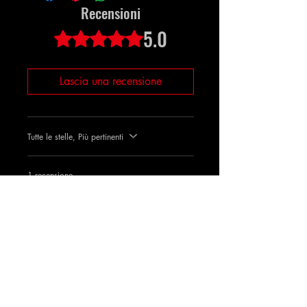
consegnato subito dopo il
Recensioni
completamento.
5.0
Valutazione 5 stelle su 5.
Lascia una recensione
Tutte le stelle, Più pertinenti
1 recensione
Jamal
•
29 ott 2023
Valutazione 5 stelle su 5.
quick
good
È stata utile?
Sì