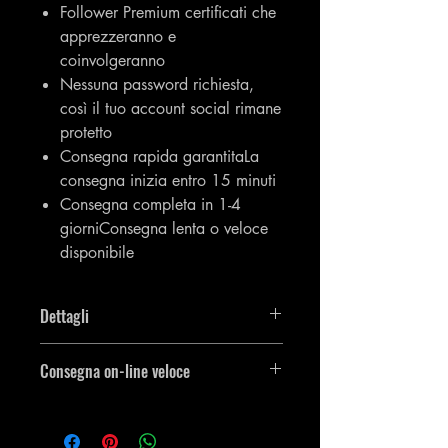
Follower Premium certificati che
apprezzeranno e
coinvolgeranno
Nessuna password richiesta,
così il tuo account social rimane
protetto
Consegna rapida garantitaLa
consegna inizia entro 15 minuti
Consegna completa in 1-4
giorniConsegna lenta o veloce
disponibile
Dettagli
Otterrai 5000 [5K] follower su
Consegna on-line veloce
Instagram.
L'articolo entrerà in vigore il prima
possibile e amp; l'ordine verrà