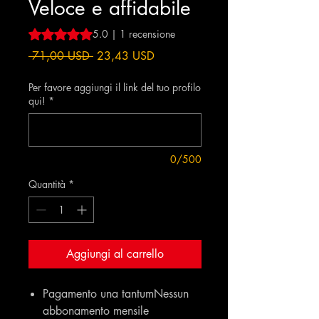
Veloce e affidabile
Sulla base di 1 recensione, la valutazione è 5.0 su cinque 
5.0 | 1 recensione
Prezzo
Prezzo
 71,00 USD 
23,43 USD
regolare
scontato
Per favore aggiungi il link del tuo profilo
qui!
*
0/500
Quantità
*
Aggiungi al carrello
Pagamento una tantumNessun
abbonamento mensile