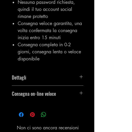
Nessuna password richiesta,
quindi il tuo account social
rimane protetto
Consegna veloce garantita, una
volta confermata la consegna
inizia entro 15 minuti
Consegna completa in 0-2
giorni, consegna lenta o veloce
disponibile
Dettagli
Riceverai 10 commenti Instagram che
Consegna on-line veloce
hai indicato nell'area
Personalizzazione.
L'articolo entrerà in vigore il prima
possibile e amp; l'ordine verrà
consegnato subito dopo il
completamento.
Non ci sono ancora recensioni