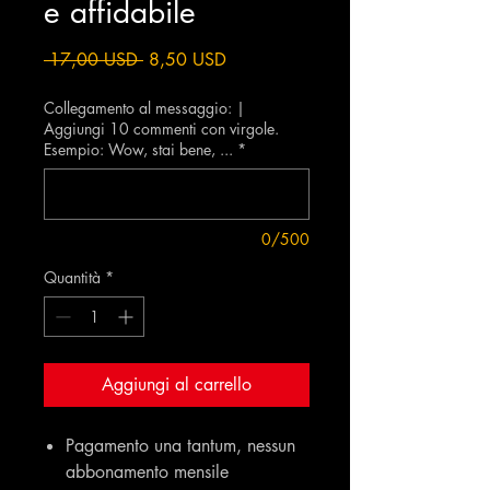
e affidabile
Prezzo
Prezzo
 17,00 USD 
8,50 USD
regolare
scontato
Collegamento al messaggio: |
Aggiungi 10 commenti con virgole.
Esempio: Wow, stai bene, ...
*
0/500
Quantità
*
Aggiungi al carrello
Pagamento una tantum, nessun
abbonamento mensile