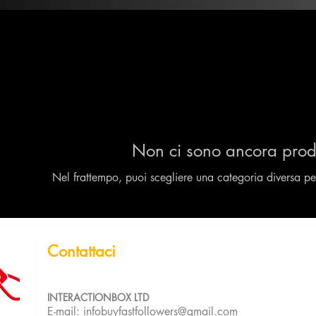
Non ci sono ancora prodo
Nel frattempo, puoi scegliere una categoria diversa per
Contattaci
INTERACTIONBOX LTD
E-mail:
infobuyfastfollowers@gmail.com