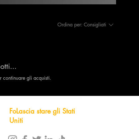
Ordina per:
Consigliati
tti...
 continuare gli acquisti.
Fo
Lascia stare gli
Stati
Uniti