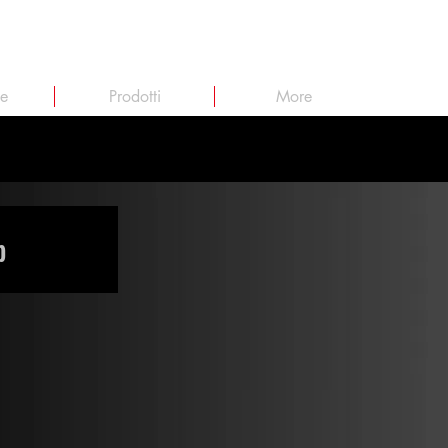
ie
Prodotti
More
b