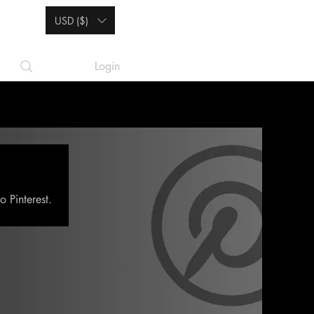
USD ($)
Login
 Pinterest.