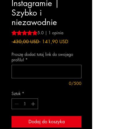
Instagramie |
Szybko i
niezawodnie
Ocena to 5.0 na pięć gwiazdek na podstawie 1 recenzji
5.0 | 1 opinia
Regularna
Cena
 430,00 USD 
141,90 USD
cena
Rabatowa
Proszę dodać tutaj link do swojego
profilu!
*
0/500
Sztuk
*
Dodaj do koszyka