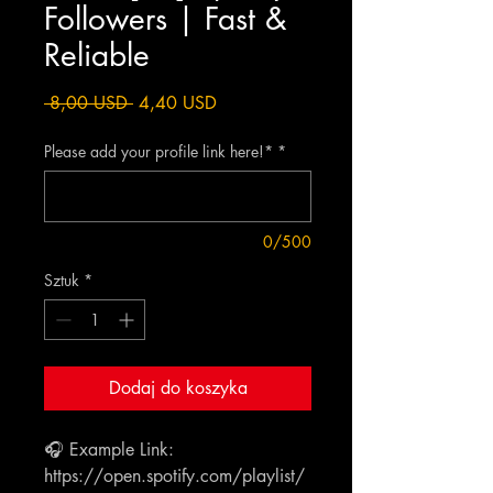
Followers | Fast &
Reliable
Regularna
Cena
 8,00 USD 
4,40 USD
cena
Rabatowa
Please add your profile link here!*
*
0/500
Sztuk
*
Dodaj do koszyka
🎧 Example Link:
https://open.spotify.com/playlist/