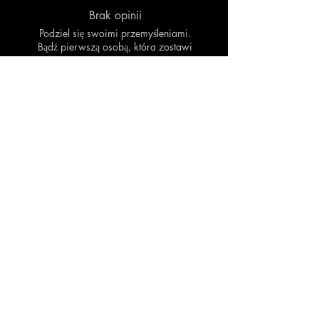
Brak opinii
Podziel się swoimi przemyśleniami.
Bądź pierwszą osobą, która zostawi
opinię.
Zostaw recenzję
Powiązane produkty
Skontaktuj się
z nami