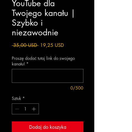
YouTube dla
Twojego kanału |
Szybko i
niezawodnie
Regularna
Cena
 35,00 USD 
19,25 USD
cena
Rabatowa
Proszę dodać tutaj link do swojego
kanału!
*
0/500
Sztuk
*
Dodaj do koszyka