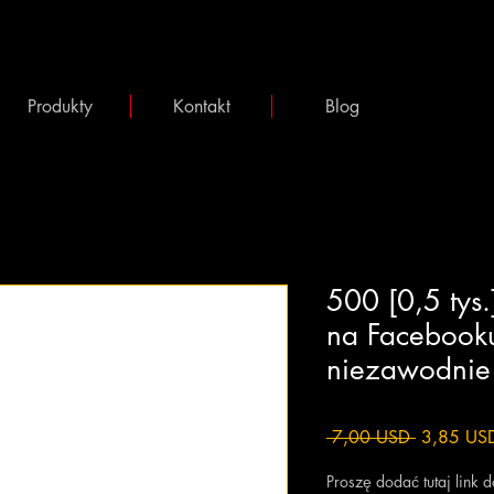
Produkty
Kontakt
Blog
500 [0,5 tys
na Facebooku
niezawodnie
Regularna
 7,00 USD 
3,85 US
cena
Proszę dodać tutaj link 