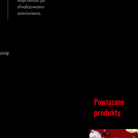
natychmiast po
sfinalizowaniu
zamówienia.
inię.
Powiązane
produkty