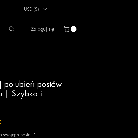
USD ($)
Zaloguj się
.] polubień postów
 | Szybko i
Cena
D
Rabatowa
do swojego posta!
*