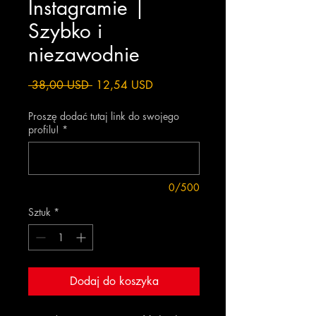
Instagramie |
Szybko i
niezawodnie
Regularna
Cena
 38,00 USD 
12,54 USD
cena
Rabatowa
Proszę dodać tutaj link do swojego
profilu!
*
0/500
Sztuk
*
Dodaj do koszyka