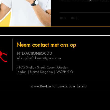
verandert ook het algoritme v
contentmakers, marketeers en 
de nieuwste trends te begrijp
belangrijkste elementen van he
2025 uit en hoe je je content
Neem contact met ons op
INTERACTIONBOX LTD
infobuyfastfollowers@gmail.com
71-75 Shelton Street, Covent Garden
London | United Kingdom | WC2H 9JQ
www.BuyFasFollowers.com Beleid