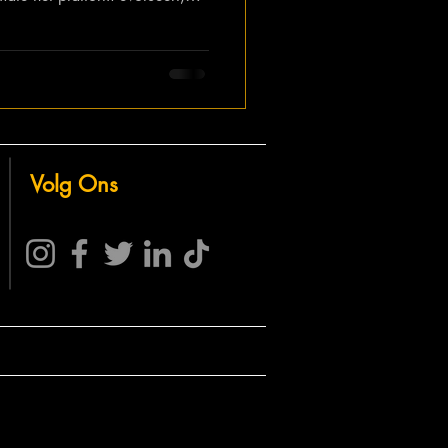
oortdurend. Voor
bedrijven is het cruciaal om
en. In deze blog leggen we de
t YouTube-algoritme per juni
 daarop kunt optimaliseren.
Volg Ons