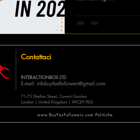
Contattaci
INTERACTIONBOX LTD
E-mail:
infobuyfastfollowers@gmail.com
71-75 Shelton Street, Covent Garden
London | United Kingdom | WC2H 9JQ
www.BuyFasFollowers.com Politiche