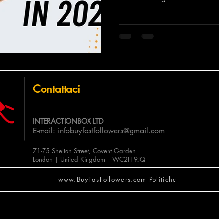
Contattaci
INTERACTIONBOX LTD
E-mail:
infobuyfastfollowers@gmail.com
71-75 Shelton Street, Covent Garden
London | United Kingdom | WC2H 9JQ
www.BuyFasFollowers.com Politiche