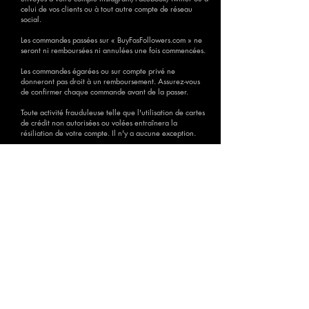
celui de vos clients ou à tout autre compte de réseau
social.
Les commandes passées sur « BuyFasFollowers.com » ne
seront ni remboursées ni annulées une fois commencées.
Les commandes égarées ou sur compte privé ne
donneront pas droit à un remboursement. Assurez-vous
de confirmer chaque commande avant de la passer.
Toute activité frauduleuse telle que l'utilisation de cartes
de crédit non autorisées ou volées entraînera la
résiliation de votre compte. Il n'y a aucune exception.
Veuillez ne pas utiliser plus d'un serveur en même temps
pour la même page. Dans ce cas, nous ne pouvons pas
vous donner le nombre correct de followers/likes. Nous
ne rembourserons pas ces commandes.
4. Politique de confidentialité
Cette politique couvre la manière dont nous utilisons vos
informations personnelles. Nous prenons votre vie privée
au sérieux et prendrons toutes les mesures pour protéger
vos informations personnelles.
Toutes les informations personnelles reçues ne seront
utilisées que pour exécuter votre commande. Nous ne
vendrons ni ne redistribuerons vos informations à
quiconque. Toutes les informations sont cryptées et