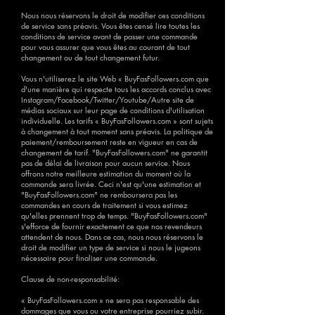
Nous nous réservons le droit de modifier ces conditions
de service sans préavis. Vous êtes censé lire toutes les
conditions de service avant de passer une commande
pour vous assurer que vous êtes au courant de tout
changement ou de tout changement futur.
Vous n'utiliserez le site Web « BuyFasFollowers.com que
d'une manière qui respecte tous les accords conclus avec
Instagram/Facebook/Twitter/Youtube/Autre site de
médias sociaux sur leur page de conditions d'utilisation
individuelle. Les tarifs « BuyFasFollowers.com » sont sujets
à changement à tout moment sans préavis. La politique de
paiement/remboursement reste en vigueur en cas de
changement de tarif. "BuyFasFollowers.com" ne garantit
pas de délai de livraison pour aucun service. Nous
offrons notre meilleure estimation du moment où la
commande sera livrée. Ceci n'est qu'une estimation et
"BuyFasFollowers.com" ne remboursera pas les
commandes en cours de traitement si vous estimez
qu'elles prennent trop de temps. "BuyFasFollowers.com"
s'efforce de fournir exactement ce que nos revendeurs
attendent de nous. Dans ce cas, nous nous réservons le
droit de modifier un type de service si nous le jugeons
nécessaire pour finaliser une commande.
Clause de non-responsabilité:
« BuyFasFollowers.com » ne sera pas responsable des
dommages que vous ou votre entreprise pourriez subir.