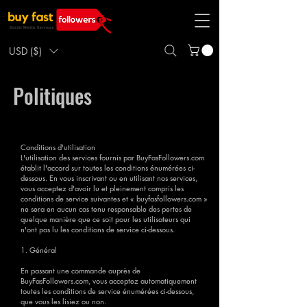
USD ($)
Politiques
Conditions d'utilisation
L'utilisation des services fournis par BuyFasFollowers.com
établit l'accord sur toutes les conditions énumérées ci-
dessous. En vous inscrivant ou en utilisant nos services,
vous acceptez d'avoir lu et pleinement compris les
conditions de service suivantes et « buyfasfollowers.com »
ne sera en aucun cas tenu responsable des pertes de
quelque manière que ce soit pour les utilisateurs qui
n'ont pas lu les conditions de service ci-dessous.
1. Général
En passant une commande auprès de
BuyFasFollowers.com, vous acceptez automatiquement
toutes les conditions de service énumérées ci-dessous,
que vous les lisiez ou non.