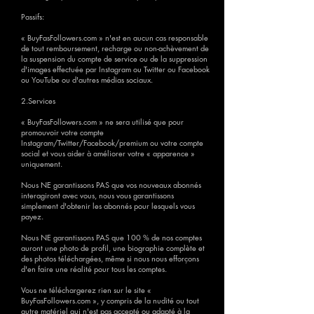
Passifs:
« BuyFasFollowers.com » n'est en aucun cas responsable
de tout remboursement, recharge ou non-achèvement de
la suspension du compte de service ou de la suppression
d'images effectuée par Instagram ou Twitter ou Facebook
ou YouTube ou d'autres médias sociaux.
2.Services
« BuyFasFollowers.com » ne sera utilisé que pour
promouvoir votre compte
Instagram/Twitter/Facebook/premium ou votre compte
social et vous aider à améliorer votre « apparence »
uniquement.
Nous NE garantissons PAS que vos nouveaux abonnés
interagiront avec vous, nous vous garantissons
simplement d'obtenir les abonnés pour lesquels vous
payez.
Nous NE garantissons PAS que 100 % de nos comptes
auront une photo de profil, une biographie complète et
des photos téléchargées, même si nous nous efforçons
d'en faire une réalité pour tous les comptes.
Vous ne téléchargerez rien sur le site «
BuyFasFollowers.com », y compris de la nudité ou tout
autre matériel qui n'est pas accepté ou adapté à la