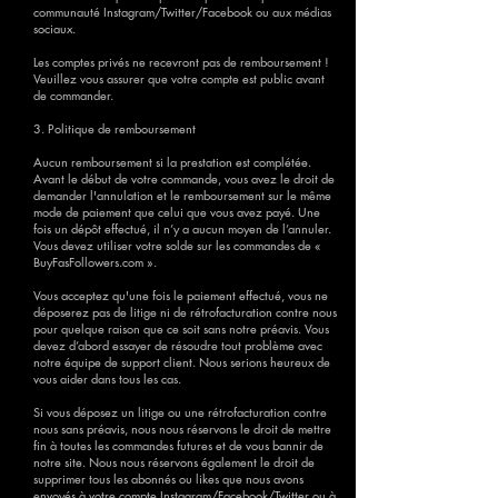
communauté Instagram/Twitter/Facebook ou aux médias
sociaux.
Les comptes privés ne recevront pas de remboursement !
Veuillez vous assurer que votre compte est public avant
de commander.
3. Politique de remboursement
Aucun remboursement si la prestation est complétée.
Avant le début de votre commande, vous avez le droit de
demander l'annulation et le remboursement sur le même
mode de paiement que celui que vous avez payé. Une
fois un dépôt effectué, il n’y a aucun moyen de l’annuler.
Vous devez utiliser votre solde sur les commandes de «
BuyFasFollowers.com ».
Vous acceptez qu'une fois le paiement effectué, vous ne
déposerez pas de litige ni de rétrofacturation contre nous
pour quelque raison que ce soit sans notre préavis. Vous
devez d’abord essayer de résoudre tout problème avec
notre équipe de support client. Nous serions heureux de
vous aider dans tous les cas.
Si vous déposez un litige ou une rétrofacturation contre
nous sans préavis, nous nous réservons le droit de mettre
fin à toutes les commandes futures et de vous bannir de
notre site. Nous nous réservons également le droit de
supprimer tous les abonnés ou likes que nous avons
envoyés à votre compte Instagram/Facebook/Twitter ou à