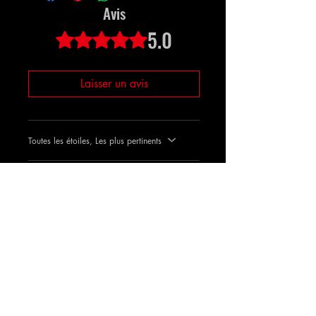
achèvement.
Avis
5.0
Noté 5 sur 5.
Laisser un avis
Toutes les étoiles, Les plus pertinents
1 avis
Michele
•
06 nov. 2023
Noté 5 sur 5.
parfait rapide
parfait rapide
Avis utile ?
Oui