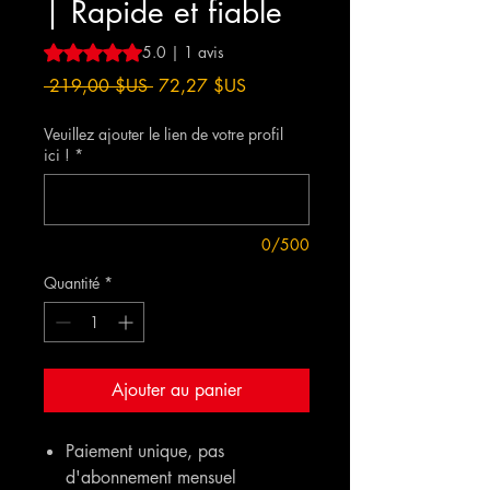
| Rapide et fiable
La note est de 5.0 sur cinq étoiles selon 1 avis
5.0 | 1 avis
Prix
Prix
 219,00 $US 
72,27 $US
original
promotionnel
Veuillez ajouter le lien de votre profil
ici !
*
0/500
Quantité
*
Ajouter au panier
Paiement unique, pas
d'abonnement mensuel