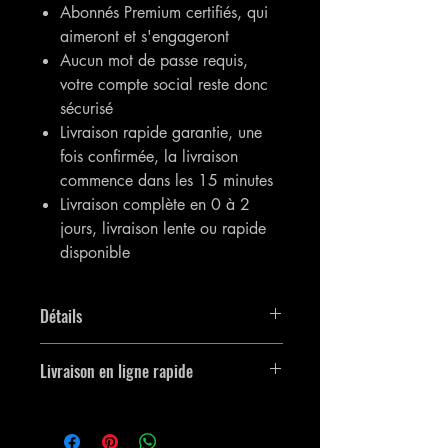
Abonnés Premium certifiés, qui
aimeront et s'engageront
Aucun mot de passe requis,
votre compte social reste donc
sécurisé
Livraison rapide garantie, une
fois confirmée, la livraison
commence dans les 15 minutes
Livraison complète en 0 à 2
jours, livraison lente ou rapide
disponible
Détails
Vous obtiendrez 20 000 [20 000]
Livraison en ligne rapide
abonnés Instagram.
L'article sera effectif dès que possible et
la commande sera livrée juste après son