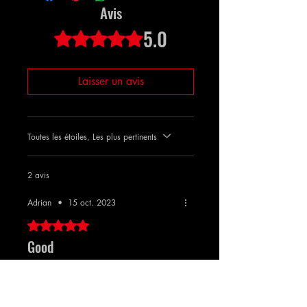
achèvement.
Avis
5.0
Noté 5 sur 5.
Laisser un avis
Toutes les étoiles, Les plus pertinents
2 avis
Adrian
•
15 oct. 2023
Noté 5 sur 5.
Good
Get them fast but mina was actually good
not bots. I will buy larger amounts.
Avis utile ?
Oui (1)