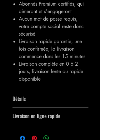
Abonnés Premium certifiés, qui
aimeront et s'engageront
Aucun mot de passe requis,
votre compte social reste donc
sécurisé
Livraison rapide garantie, une
fois confirmée, la livraison
commence dans les 15 minutes
Livraison complète en 0 à 2
jours, livraison lente ou rapide
disponible
Détails
Vous obtiendrez 1 000 [1K] X -
Livraison en ligne rapide
abonnés Twitter.
L'article sera effectif dès que possible et
la commande sera livrée juste après son