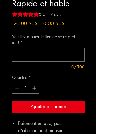
Rapide et fiable
La note est de 5.0 sur cinq étoiles selon 2 avis
5.0 | 2 avis
Prix
Prix
 20,00 $US 
10,00 $US
original
promotionnel
Veuillez ajouter le lien de votre profil
ici !
*
0/500
Quantité
*
Ajouter au panier
Paiement unique, pas
d'abonnement mensuel