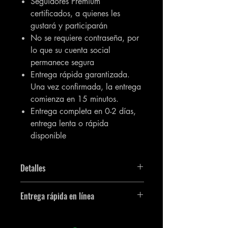
Seguidores Premium
certificados, a quienes les
gustará y participarán
No se requiere contraseña, por
lo que su cuenta social
permanece segura
Entrega rápida garantizada.
Una vez confirmada, la entrega
comienza en 15 minutos.
Entrega completa en 0-2 días,
entrega lenta o rápida
disponible
Detalles
Obtendrás 500 [0,5K] X - seguidores
Entrega rápida en línea
de Twitter.
El artículo entrará en vigor lo antes
posible y estará listo. El pedido se