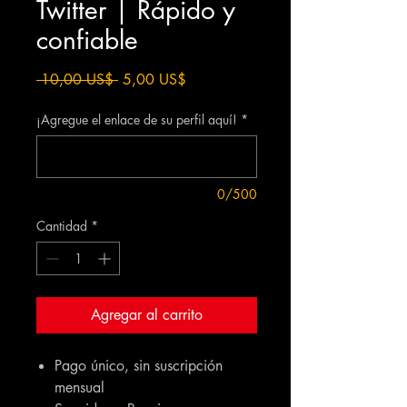
Twitter | Rápido y
confiable
Precio
Precio
 10,00 US$ 
5,00 US$
de
oferta
¡Agregue el enlace de su perfil aquí!
*
0/500
Cantidad
*
Agregar al carrito
Pago único, sin suscripción
mensual