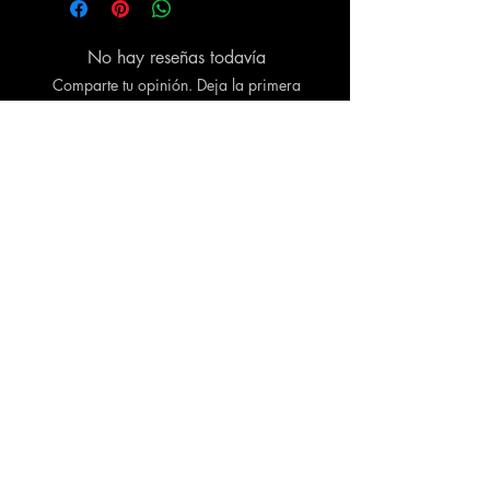
entregará inmediatamente después de
su finalización.
No hay reseñas todavía
Comparte tu opinión. Deja la primera
reseña.
Dejar una reseña
Productos
relacionados