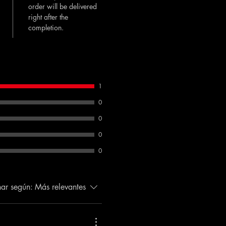
order will be delivered
right after the
completion.
1
0
0
0
0
ar según:
Más relevantes