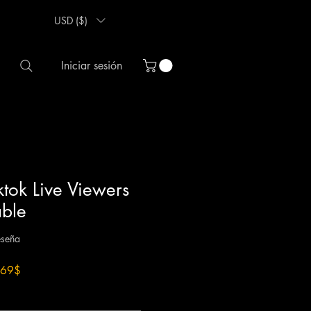
USD ($)
Iniciar sesión
tok Live Viewers
able
ificación es de 5.0 de 5 estrellas
eseña
ecio
Precio
,69$
de
oferta