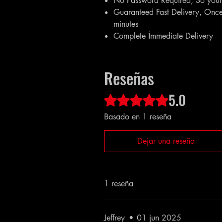
No Password Required, So your 
Guaranteed Fast Delivery, Once 
minutes
Complete İmmediate Delivery
Reseñas
5.0
Obtuvo 5 de 5 estrellas.
Basado en 1 reseña
Dejar una reseña
1 reseña
Jeffrey
•
01 jun 2025