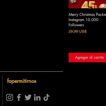
Merry Christmas Packet
Instagram 10.000
Followers
Precio
29,99 US$
Agregar al carrito
fo
permitirnos