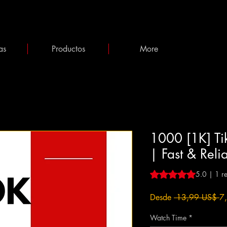
as
Productos
More
1000 [1K] Tik
| Fast & Reli
Según 1 reseña, la cal
5.0 | 1 r
Pr
Desde
 13,99 US$ 
7
Watch Time
*