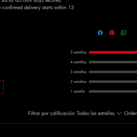
social account stays secured
confirmed delivery starts within 15
5 estrellas
4 estrellas
3 estrellas
2 estrellas
1 estrella
Filtrar por calificación:
Todas las estrellas
Orden