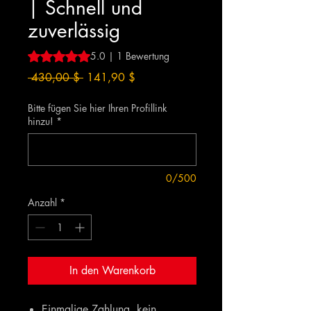
| Schnell und
zuverlässig
Das Rating beträgt 5.0 von fünf Sternen, basierend auf 1
5.0 | 1 Bewertung
Standardpreis
Sale-
 430,00 $ 
141,90 $
Preis
Bitte fügen Sie hier Ihren Profillink
hinzu!
*
0/500
Anzahl
*
In den Warenkorb
Einmalige Zahlung, kein