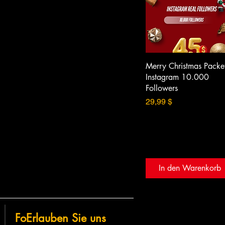
Merry Christmas Packet
Instagram 10.000
Followers
Preis
29,99 $
In den Warenkorb
Fo
Erlauben Sie uns