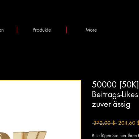
en
Produkte
More
50000 [50K]
Beitrags-Like
zuverlässig
Standardpr
 372,00 $ 
204,60 
Bitte fügen Sie hier Ihren