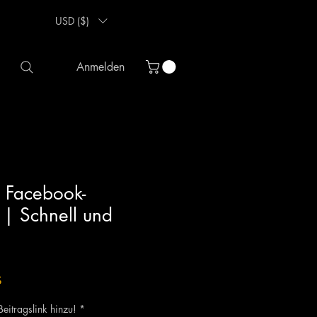
USD ($)
Anmelden
 Facebook-
s | Schnell und
eis
Sale-
$
Preis
 Beitragslink hinzu!
*