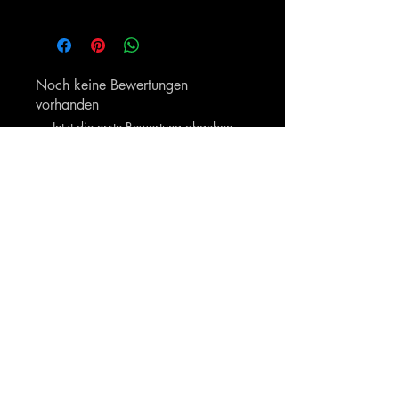
Der Artikel wird so schnell wie möglich
wirksam. Die Lieferung der Bestellung
erfolgt direkt nach der Fertigstellung.
Noch keine Bewertungen
vorhanden
Jetzt die erste Bewertung abgeben.
Bewertung abgeben
Ähnliche Produkte