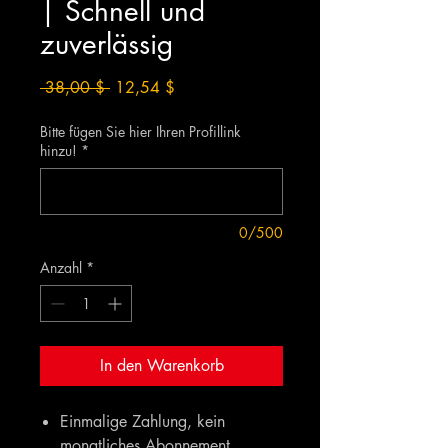
| Schnell und
zuverlässig
Standardpreis
Sale-
 38,00 $ 
12,54 $
Preis
Bitte fügen Sie hier Ihren Profillink
hinzu!
*
0/500
Anzahl
*
In den Warenkorb
Einmalige Zahlung, kein
monatliches Abonnement