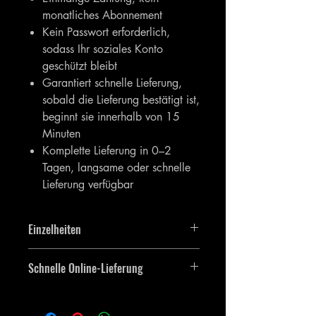
monatliches Abonnement
Kein Passwort erforderlich,
sodass Ihr soziales Konto
geschützt bleibt
Garantiert schnelle Lieferung,
sobald die Lieferung bestätigt ist,
beginnt sie innerhalb von 15
Minuten
Komplette Lieferung in 0–2
Tagen, langsame oder schnelle
Lieferung verfügbar
Einzelheiten
Sie erhalten 10.000 [10.000]
Schnelle Online-Lieferung
Instagram-Aufrufe.
Der Artikel wird so schnell wie möglich
wirksam und die Bestellung wird direkt