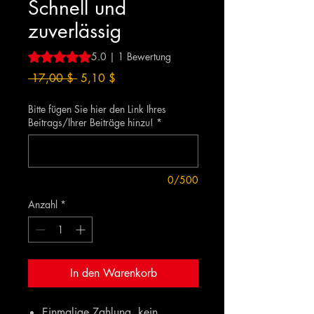
Schnell und
zuverlässig
Das Rating beträgt 5.0 von fünf Sternen, basierend auf 1
5.0 | 1 Bewertung
Standardpreis
Sale-
 17,00 $ 
5,10 $
Preis
Bitte fügen Sie hier den Link Ihres
Beitrags/Ihrer Beiträge hinzu!
*
0/500
Anzahl
*
In den Warenkorb
Einmalige Zahlung, kein