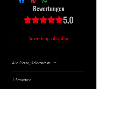
nach der Fertigstellung geliefert.
Bewertungen
5.0
Mit 5 von 5 Sternen bewertet.
Bewertung abgeben
Alle Sterne, Relevanteste
1 Bewertung
King _of_sujit6102
•
21. Juni 2024
Mit 5 von 5 Sternen bewertet.
Sujit Yadav
Yfhjb. Bkkk
War das hilfreich?
Ja (1)