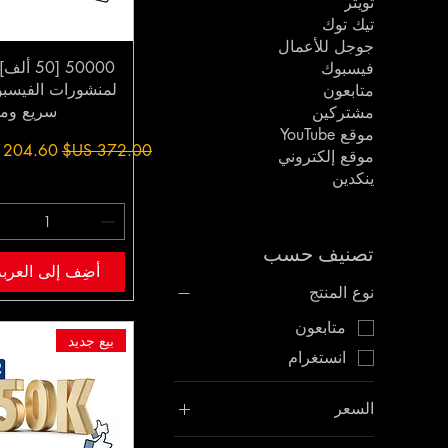
تويتر
تيك توك
جوجل للأعمال
50000 [50 
فيسبوك
لمنشورات الفيسب
متابعون
سريع ومو
مشتركين
موقع YouTube
سعر عادي
سعر البيع
موقع إلكتروني
ينكدين
تصنيف حسب
أضِف إلى العربة
نوع المنتج
متابعون
بيع جديد
انستغرام
السعر