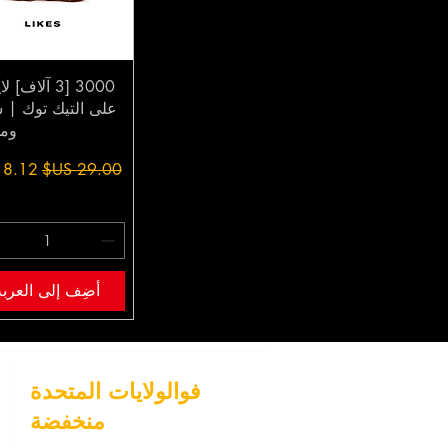
3000 [3 آلاف]
على التيك توك | 
ومو
سعر عادي
سعر ال
أضِف إلى العربة
فو
الولايات المتحدة
منخفضة