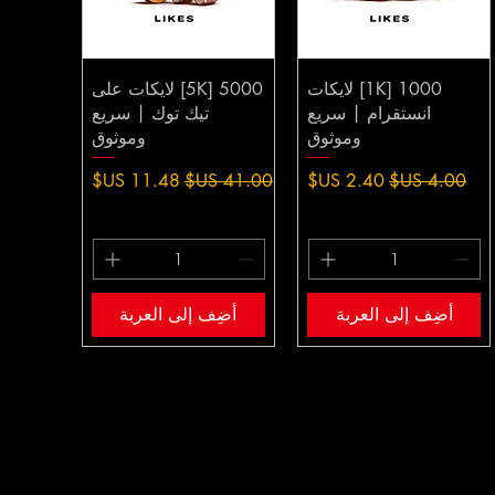
1000 [1K] لايكات
5000 [5K] لايكات على
انستقرام | سريع
تيك توك | سريع
وموثوق
وموثوق
سعر عادي
سعر البيع
سعر عادي
سعر البيع
أضِف إلى العربة
أضِف إلى العربة