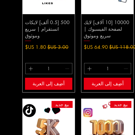
10000 [10 آلاف] لايك
500 [0.5 ألف] لايكات
لصفحة الفيسبوك |
انستقرام | سريع
سريع وموثوق
وموثوق
عر عادي
سعر البيع
سعر عادي
سعر البيع
أضِف إلى العربة
أضِف إلى العربة
بيع جديد
بيع جديد