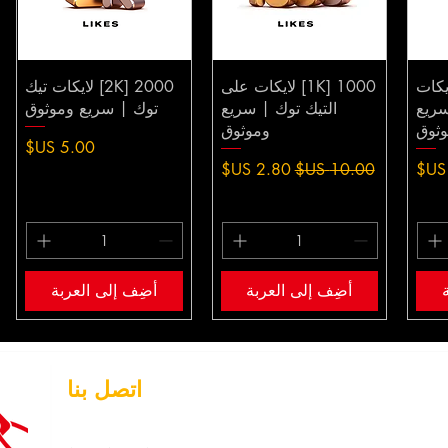
 لايكات
1000 [1K] لايكات على
2000 [2K] لايكات تيك
سريع
التيك توك | سريع
توك | سريع وموثوق
ثوق
وموثوق
السعر
بيع
سعر عادي
سعر البيع
أضِف إلى العربة
أضِف إلى العربة
اتصل بنا