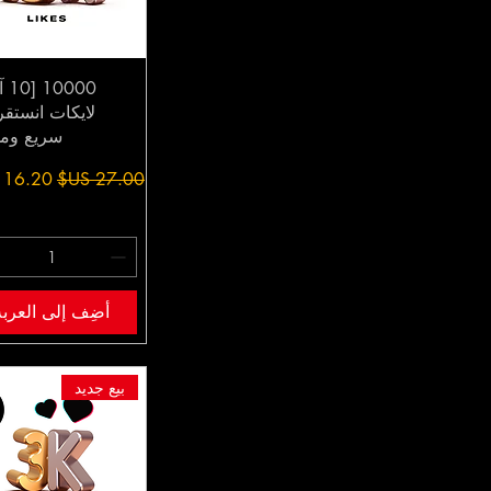
000
لايكات انستقر
سريع ومو
سعر عادي
سعر الب
أضِف إلى العربة
بيع جديد