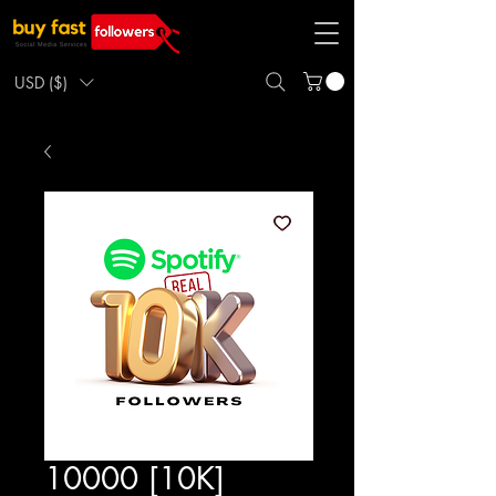
USD ($)
10000 [10K]