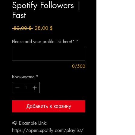
Spotify Followers |
Fast
Обычная
Спеццена
 80,00 $ 
28,00 $
цена
Please add your profile link here!*
*
0/500
Количество
*
Добавить в корзину
🎧 Example Link:
https://open.spotify.com/playlist/