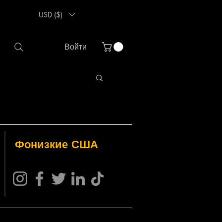
USD ($)
Войти
Фо
низкие США