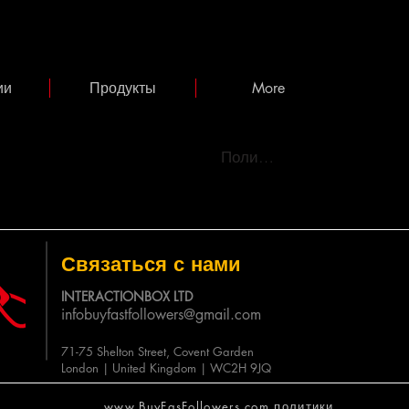
ии
Продукты
More
Политика
Связаться с нами
INTERACTIONBOX LTD
infobuyfastfollowers@gmail.com
71-75 Shelton Street, Covent Garden
London | United Kingdom | WC2H 9JQ
www.BuyFasFollowers.com политики