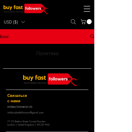
USD ($)
Блог
Политика
Связаться
с нами
INTERACTIONBOX LTD
infobuyfastfollowers@gmail.com
71-75 Shelton Street, Covent Garden
London | United Kingdom | WC2H 9JQ