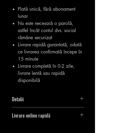
Plată unică, fără abonament
lunar
Nu este necesară o parolă,
astfel încât contul dvs. social
rămâne securizat
Livrare rapidă garantată, odată
ce livrarea confirmată începe în
15 minute
Livrare completă în 0-2 zile,
livrare lentă sau rapidă
disponibilă
Detalii
Veți obține 1.000.000 [1 milion] de
Livrare online rapidă
vizualizări TikTok.
Articolul va intra în vigoare cât mai
curând posibil și comanda va fi livrată