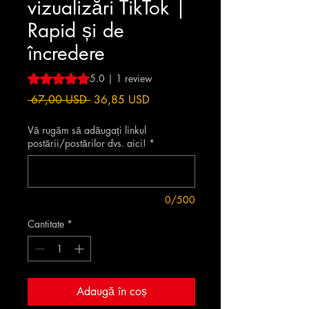
vizualizări TikTok |
Rapid și de
încredere
Rating is 5.0 out of five stars based on 1 review
5.0 | 1 review
Preț
Preț
 67,00 USD 
36,85 USD
normal
redus
Vă rugăm să adăugați linkul
postării/postărilor dvs. aici!
*
0/500
Cantitate
*
Adaugă în coș