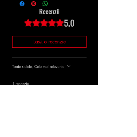
imediat după finalizare.
Recenzii
5.0
Evaluat(ă) cu 5 din 5 stele.
Lasă o recenzie
Toate stelele, Cele mai relevante
1 recenzie
effraiNe
•
23 dec. 2024
Evaluat(ă) cu 5 din 5 stele.
j'étais très content
C'est vraiment venu avec la vue tiktok,
j'étais très content