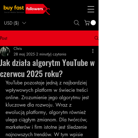
USD ($)
Post
Chris
28 maj 2025
2 minut(y) czytania
Jak działa algorytm YouTube w
czerwcu 2025 roku?
YouTube pozostaje jedną z najbardziej 
wpływowych platform w świecie treści 
online. Zrozumienie jego algorytmu jest 
kluczowe dla rozwoju. Wraz z 
ewolucją platformy, algorytm również 
ulega ciągłym zmianom. Dla twórców, 
marketerów i firm istotne jest śledzenie 
najnowszych trendów. W tym wpisie 