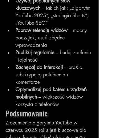
Używaj popularnych słów 
kluczowych
 – takich jak: „algorytm 
YouTube 2025”, „strategia Shorts”, 
„YouTube SEO”
Popraw retencję widzów
 – mocny 
początek, usuń zbędne 
wprowadzenia
Publikuj regularnie
 – buduj zaufanie 
i lojalność
Zachęcaj do interakcji
 – proś o 
subskrypcje, polubienia i 
komentarze
Optymalizuj pod kątem urządzeń 
mobilnych
 – większość widzów 
korzysta z telefonów
Podsumowanie
Zrozumienie algorytmu YouTube w 
czerwcu 2025 roku jest kluczowe dla 
sukcesu kanału. Choć algorytm może 