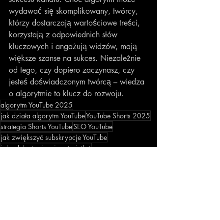
wydawać się skomplikowany, twórcy, 
którzy dostarczają wartościowe treści, 
korzystają z odpowiednich słów 
kluczowych i angażują widzów, mają 
większe szanse na sukces. Niezależnie 
od tego, czy dopiero zaczynasz, czy 
jesteś doświadczonym twórcą – wiedza 
o algorytmie to klucz do rozwoju.
algorytm YouTube 2025
jak działa algorytm YouTube
YouTube Shorts 2025
strategia Shorts YouTube
SEO YouTube
jak zwiększyć subskrypcje YouTube
jak zdobyć więcej wyświetleń
miniaturki YouTube porady
YouTube CTR
popularne słowa kluczowe YouTube
YouTube czas oglądania
analiza kanału YouTube
co się liczy w algorytmie YouTube
aktualizacja YouTube 2025
jak działa Shorts na YouTube