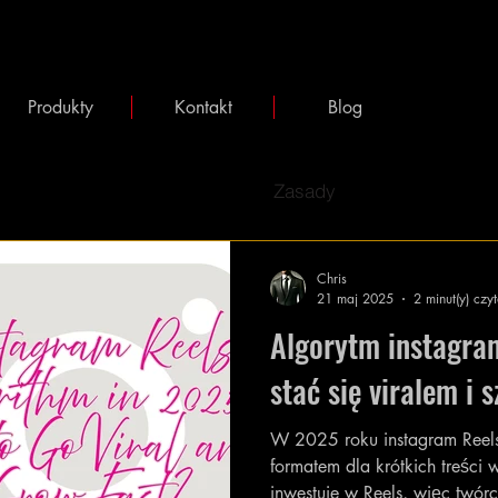
Produkty
Kontakt
Blog
Zasady
Chris
21 maj 2025
2 minut(y) czy
Algorytm instagra
stać się viralem i 
W 2025 roku instagram Reel
formatem dla krótkich treści 
inwestuje w Reels, więc twórcy