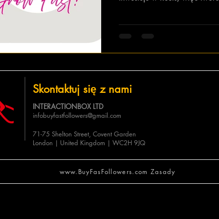
Skontaktuj się z nami
INTERACTIONBOX LTD
infobuyfastfollowers@gmail.com
71-75 Shelton Street, Covent Garden
London | United Kingdom | WC2H 9JQ
www.BuyFasFollowers.com Zasady