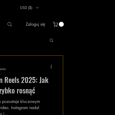
USD ($)
Zaloguj się
tania
m Reels 2025: Jak
szybko rosnąć
s pozostaje kluczowym
wideo. Instagram nadal
 i...