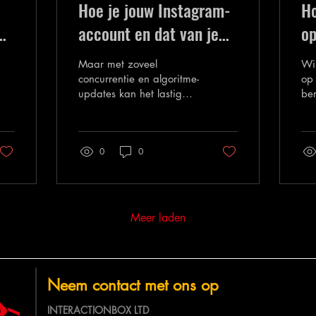
Hoe je jouw Instagram-
Ho
account en dat van je
op
r
bedrijf kunt laten
In
Maar met zoveel
Wil
groeien: Koop
concurrentie en algoritme-
op 
updates kan het lastig
ber
instagram-volgers
zijn om je Instagram-
hie
account te laten groeien
In 
en je doelgroep te
we
0
0
bereiken. Daarom
om 
hebben we de beste tips
bet
en trucs verzameld om in
ve
2025 jouw zakelijke
Ins
instagram-account te
Meer laden
boosten.
Neem contact met ons op
INTERACTIONBOX LTD