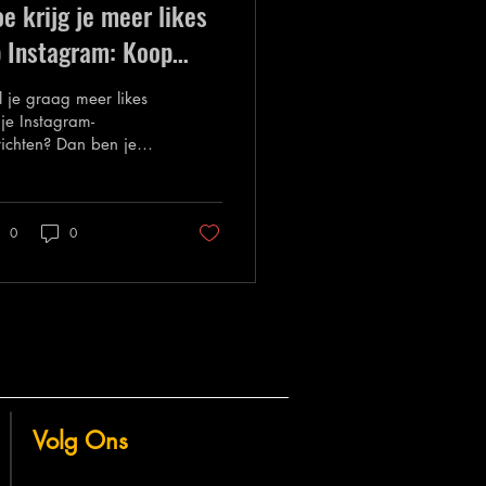
e krijg je meer likes
 Instagram: Koop
stagram Likes
 je graag meer likes
je Instagram-
ichten? Dan ben je
r aan het juiste adres!
deze blogpost delen
 bewezen strategieën
0
0
je Instagram-likes en
rokkenheid te
rgroten. Koop
tagram Likes
Volg Ons