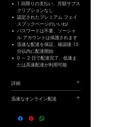
1 回限りの支払い、月額サブス
クリプションなし
認定されたプレミアム フェイ
スブックページのいいね!
パスワードは不要、ソーシャ
ル アカウントは保護されます
迅速な配達を保証、確認後 15
分以内に配達開始
0 ～ 2 日で配達完了、低速ま
たは高速配達が利用可能
詳細
フェイスブック ページに 50,000 [50
迅速なオンライン配送
け] 件の「いいね！」を獲得できます
商品はできるだけ早く有効になり、注
文完了後すぐに配送されます。