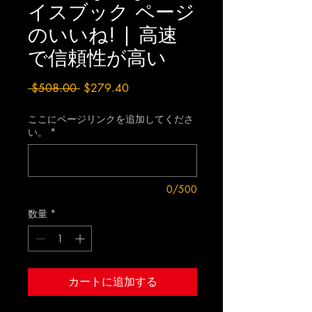
イスブック ページ
のいいね! | 高速
で信頼性が高い
通
セ
 $508.00 
$279.40
常
ー
価
ル
ここにページリンクを追加してくださ
い。
*
格
価
格
0/500
数量
*
カートに追加する