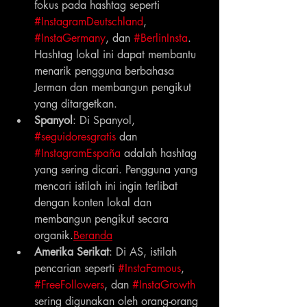
fokus pada hashtag seperti 
#InstagramDeutschland
, 
#InstaGermany
, dan 
#BerlinInsta
. 
Hashtag lokal ini dapat membantu 
menarik pengguna berbahasa 
Jerman dan membangun pengikut 
yang ditargetkan.
Spanyol
: Di Spanyol, 
#seguidoresgratis
 dan 
#InstagramEspaña
 adalah hashtag 
yang sering dicari. Pengguna yang 
mencari istilah ini ingin terlibat 
dengan konten lokal dan 
membangun pengikut secara 
organik.
Beranda
Amerika Serikat
: Di AS, istilah 
pencarian seperti 
#InstaFamous
, 
#FreeFollowers
, dan 
#InstaGrowth
sering digunakan oleh orang-orang 