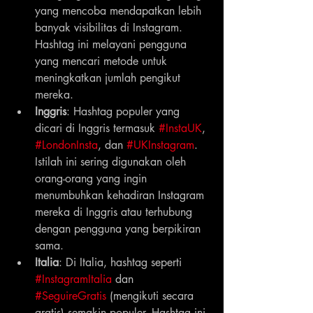
yang mencoba mendapatkan lebih 
banyak visibilitas di Instagram. 
Hashtag ini melayani pengguna 
yang mencari metode untuk 
meningkatkan jumlah pengikut 
mereka.
Inggris
: Hashtag populer yang 
dicari di Inggris termasuk 
#InstaUK
, 
#LondonInsta
, dan 
#UKInstagram
. 
Istilah ini sering digunakan oleh 
orang-orang yang ingin 
menumbuhkan kehadiran Instagram 
mereka di Inggris atau terhubung 
dengan pengguna yang berpikiran 
sama.
Italia
: Di Italia, hashtag seperti 
#InstagramItalia
 dan 
#SeguireGratis
 (mengikuti secara 
gratis) semakin populer. Hashtag ini 