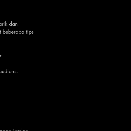
arik dan 
 beberapa tips 
r.
audiens.
 
engan jumlah 