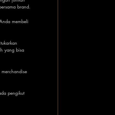
 bersama brand.
t Anda membeli 
tukarkan 
h yang bisa 
l merchandise 
ada pengikut 