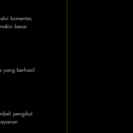
lui komentar, 
emakin besar 
pa yang berhasil 
beli pengikut 
 layanan 