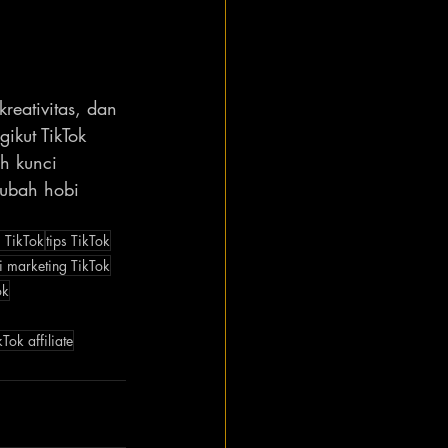
reativitas, dan 
ikut TikTok 
h kunci 
ubah hobi 
 TikTok
tips TikTok
si marketing TikTok
ok
kTok affiliate