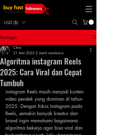
USD ($)
Postingan
Chris
21 Mei 2025
2 menit membaca
Algoritma instagram Reels
2025: Cara Viral dan Cepat
Tumbuh
instagram Reels masih menjadi konten 
video pendek yang dominan di tahun 
2025. Dengan fokus Instagram pada 
Reels, semakin banyak kreator dan 
brand ingin memahami bagaimana 
algoritma bekerja agar bisa viral dan 