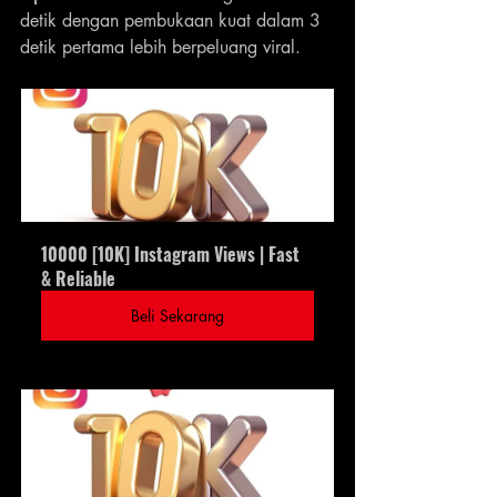
detik dengan pembukaan kuat dalam 3 
detik pertama lebih berpeluang viral.
10000 [10K] Instagram Views | Fast 
& Reliable
Beli Sekarang