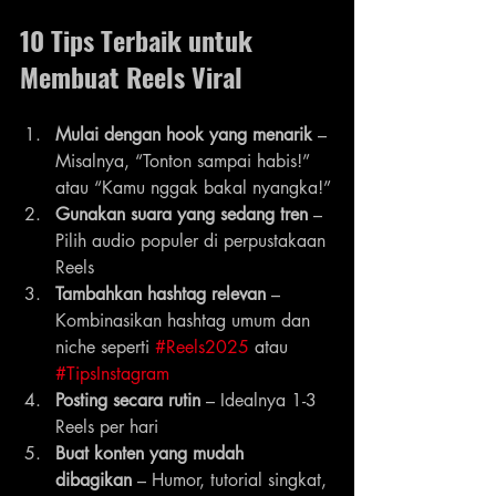
10 Tips Terbaik untuk 
Membuat Reels Viral
Mulai dengan hook yang menarik
 – 
Misalnya, “Tonton sampai habis!” 
atau “Kamu nggak bakal nyangka!”
Gunakan suara yang sedang tren
 – 
Pilih audio populer di perpustakaan 
Reels
Tambahkan hashtag relevan
 – 
Kombinasikan hashtag umum dan 
niche seperti 
#Reels2025
 atau 
#TipsInstagram
Posting secara rutin
 – Idealnya 1-3 
Reels per hari
Buat konten yang mudah 
dibagikan
 – Humor, tutorial singkat, 