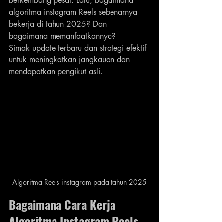
berkembang pesat. Lalu, bagaimana 
algoritma instagram Reels sebenarnya 
bekerja di tahun 2025? Dan 
bagaimana memanfaatkannya?
Simak update terbaru dan strategi efektif 
untuk meningkatkan jangkauan dan 
mendapatkan pengikut asli.
Algoritma Reels instagram pada tahun 2025
Bagaimana Cara Kerja 
Algoritma Instagram Reels 