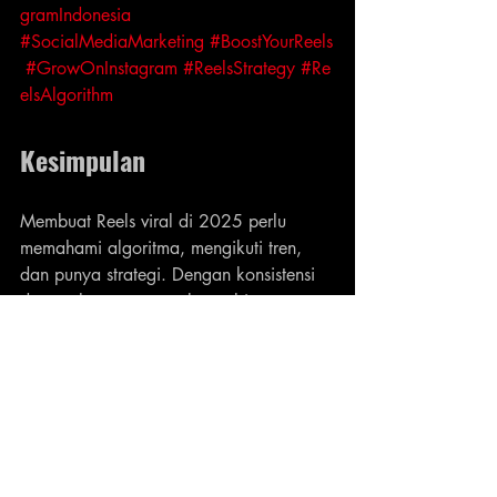
gramIndonesia
#SocialMediaMarketing
#BoostYourReels
#GrowOnInstagram
#ReelsStrategy
#Re
elsAlgorithm
Kesimpulan
Membuat Reels viral di 2025 perlu 
memahami algoritma, mengikuti tren, 
dan punya strategi. Dengan konsistensi 
dan tools yang tepat, kamu bisa cepat 
berkembang.
👉 Mulai sekarang juga dengan 
BuyFasFollowers.com
 dan kembangkan 
akunmu dengan hasil nyata.
Cara viral di Reels
Tips Instagram 2025
Meningkatkan views Reels
Cara dapat followers Instagram