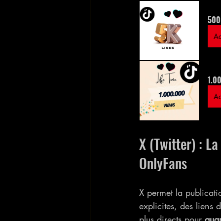
5000
Ac
1.00
Ac
X (Twitter) : L
OnlyFans
X permet la publicati
explicites, des liens
plus directs pour 
aug