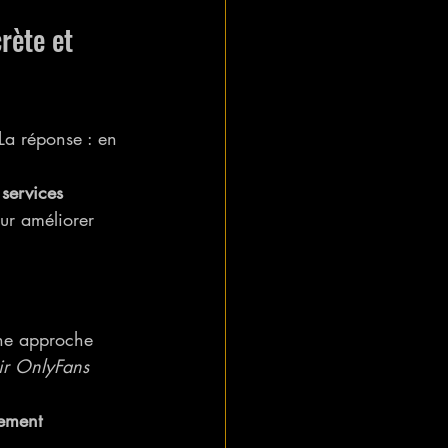
rète et 
La réponse : en 
 
services 
ur améliorer 
une approche 
r OnlyFans 
ement 