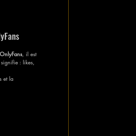
lyFans
 OnlyFans
, il est 
gnifie : likes, 
 et la 