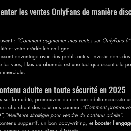
ter les ventes OnlyFans de manière disc
uvent : 
“Comment augmenter mes ventes sur OnlyFans ?”
lité et votre crédibilité en ligne.
agissent davantage avec des profils actifs. Investir dans des
les vues, likes ou abonnés est une tactique essentielle po
ommerciale.
ontenu adulte en toute sécurité en 2025
tes sur la nudité, promouvoir du contenu adulte nécessite 
eurs cherchent des solutions comme :
“Comment promouvoi
?”
,
“Meilleure stratégie pour vendre du contenu adulte”
.
 contenu suggestif, un bon copywriting, et 
booster l'engag
re comme une page digne d’intérêt.