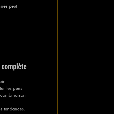
nnés peut 
e complète
oir 
ter les gens 
a combinaison 
es tendances.