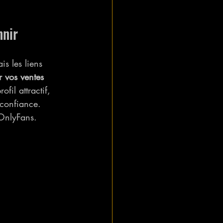
nnir
s les liens 
 vos ventes 
ofil attractif, 
 confiance.
 OnlyFans.