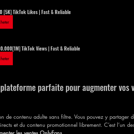
 [5K] TikTok Likes | Fast & Reliable
heter
0.000[1M] TikTok Views | Fast & Reliable
heter
a plateforme parfaite pour augmenter vos 
on de contenu adulte sans filtre. Vous pouvez y partager de
 directs et du contenu promotionnel librement. C’est l’un d
menter les ventes OnlyFans
.