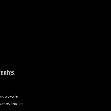
ventes 
s extraits 
es moyens les 