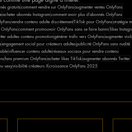
és gratuits
comment vendre sur OnlyFans
augmenter ventes OnlyFans
e
acheter abonnés Instagram
comment avoir plus d’abonnés OnlyFans
lyFans
vendre contenu adulte discrètement
TikTok pour OnlyFans
stratégie 
l OnlyFans
comment promouvoir OnlyFans sans se faire bannir
likes Insta
tter adultes contenu promotion
générer trafic vers OnlyFans
augmenter visib
s
engagement social pour créateurs adultes
publicité OnlyFans sans nudité
table
influencer contenu adulte
réseaux sociaux pour vendre contenu
ans
fans premium OnlyFans
acheter likes TikTok
augmenter abonnés Twitter
nu sexy
visibilité créateurs X
croissance OnlyFans 2025