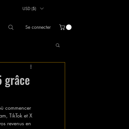
USD ($)
Se connecter
5 grâce
 où commencer 
am, TikTok et X 
 vos revenus en 