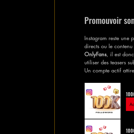
Promouvoir son
Instagram reste une p
directs ou le contenu
OnlyFans
, il est donc
utiliser des teasers sub
Un compte actif attir
100
Ac
1000