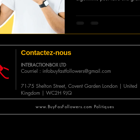
stratégie de croissance. À me
son algorithme évolue égalemen
essentiel pour les créateurs de
marketing et les entreprises.
nous décomposons les élément
YouTube et comment
Contactez-nous
INTERACTIONBOX LTD
Courriel :
infobuyfastfollowers@gmail.com
71-75 Shelton Street, Covent Garden London | United
Kingdom | WC2H 9JQ
www.BuyFasFollowers.com Politiques