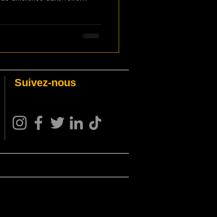
sure que la plateforme évolue,
t, et rester informé est
 contenu, les spécialistes du
 Dans ce guide de juin 2025,
s clés de l’algorithme de
Suivez-nous