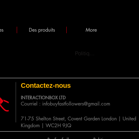
es
Des produits
More
Politiques
Contactez-nous
INTERACTIONBOX LTD
Courriel :
infobuyfastfollowers@gmail.com
71-75 Shelton Street, Covent Garden London | United
Kingdom | WC2H 9JQ