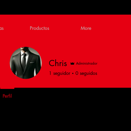
as
Productos
More
Chris
Administrador
1
seguidor
0
seguidos
Perfil