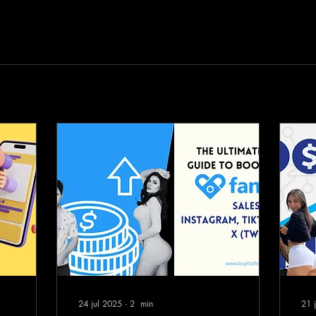
24 jul 2025
∙
2
min
21 