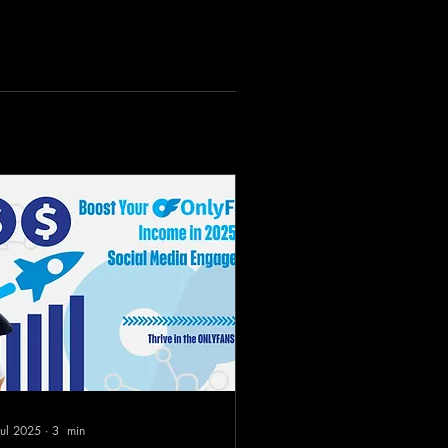
jul 2025
∙
3
min