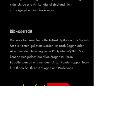
möglich, da alle Artikel digital sind und nicht
zurückgegeben werden können.
Rückgaberecht
Da, wie oben erwähnt, alle Artikel digital an Ihre Social-
Media-Konten geliefert werden, ist nach Beginn oder
Abschluss der Lieferung keine Rückgabe möglich. Sie
können sich jedoch bei allen Fragen zu Ihren
Bestellungen an uns wenden. Unser Kundensupport-Team
hilft Ihnen bei Ihren Anliegen und Problemen.
Kontaktiere
uns
INTERACTIONBOX LTD
E-Mail:
infobuyfastfollowers@gmail.com
71-75 Shelton Street, Covent Garden