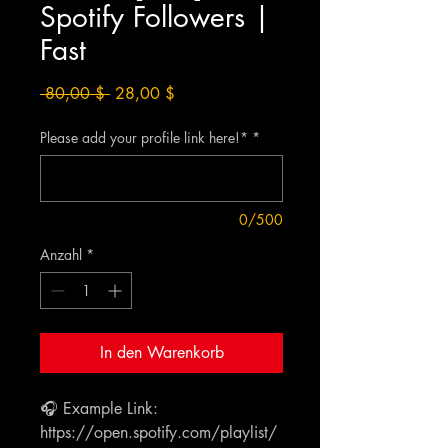
Spotify Followers |
Fast
Standardpreis
Sale-
 80,00 $ 
28,00 $
Preis
Please add your profile link here!*
*
0/500
Anzahl
*
In den Warenkorb
🎧 Example Link:
https://open.spotify.com/playlist/