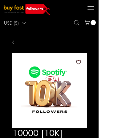
USD ($)
10000 [10K]