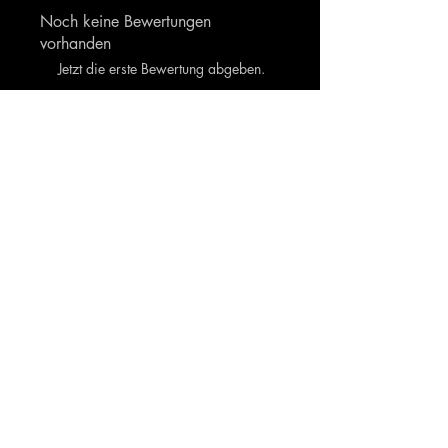
Noch keine Bewertungen
vorhanden
Jetzt die erste Bewertung abgeben.
Bewertung abgeben
Ähnliche Produkte
Kontaktiere
uns