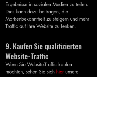
Ergebnisse in sozialen Medien zu teilen. 
Dies kann dazu beitragen, die 
Markenbekanntheit zu steigern und mehr 
Traffic auf Ihre Website zu lenken.
9. Kaufen Sie qualifizierten 
Website-Traffic
Wenn Sie Website-Traffic kaufen 
möchten, sehen Sie sich 
hier 
unsere 
Website-Traffic-Produkte an. Wir bieten 
gezielte Traffic-Pakete an, die Ihnen 
helfen können, Ihre Ziele auf einfache 
Weise zu erreichen.
Website-Traffic, sehen Sie sich hier 
unsere Website-Traffic-Produkte an. Wir 
bieten gezielte Traffic-Pakete an, die 
Ihnen helfen können, Ihre Ziele auf 