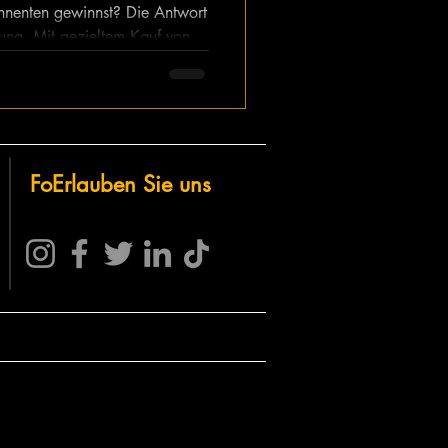
nnenten gewinnst? Die Antwort
tung. Mit gezieltem Kauf von
f Social Media kannst du dich
es Interesse generieren. In
du Instagram, TikTok und X
ans Verkäufe zu steigern – und
Fo
Erlauben Sie uns