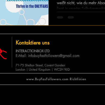
weißt nicht, wie du mehr Abo
liegt in smarter Selbstvermark
Likes, Followern und Views au
von der Masse abheben und echt
diesem Blog erfährst du, wie 
effektiv nutzt, um deine OnlyF
zwar sichtbar.
Kontaktiere uns
INTERACTIONBOX LTD
E-Mail:
infobuyfastfollowers@gmail.com
71-75 Shelton Street, Covent Garden
London | United Kingdom | WC2H 9JQ
www.BuyFasFollowers.com Richtlinien