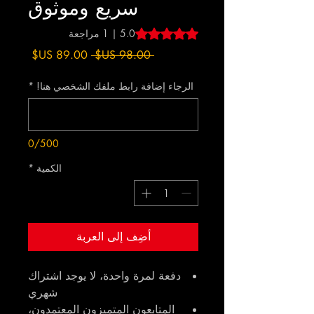
سريع وموثوق
is 5.0 out of five stars based on 1 review
5.0 | 1 مراجعة
سعر
سعر
 ‏98.00 US$ 
عادي
البيع
الرجاء إضافة رابط ملفك الشخصي هنا!
*
0/500
الكمية
*
أضِف إلى العربة
دفعة لمرة واحدة، لا يوجد اشتراك
شهري
المتابعون المتميزون المعتمدون،