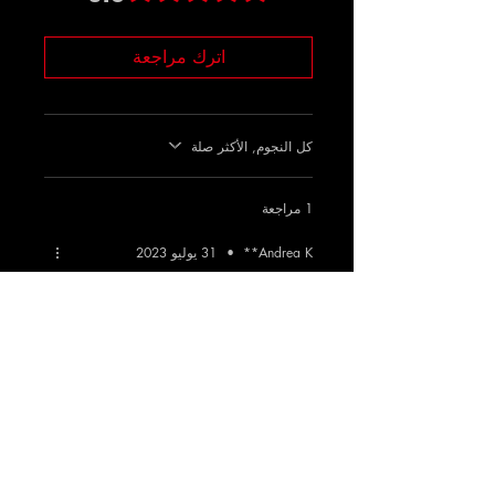
اترك مراجعة
كل النجوم, الأكثر صلة
1 مراجعة
Andrea K**
•
31 يوليو 2023
تم التقييم بـ 5 من أصل 5 نجوم.
Was good ladies
Got this and cant believe it now I got 10k
feelin famous :)
هل كان هذا مفيدًا؟
Yes
منتجات ذات صلة