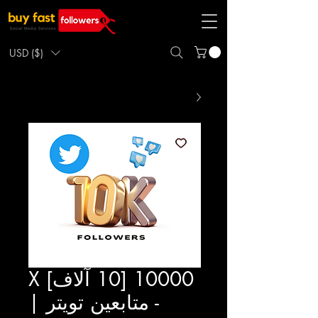
USD ($)
10000 [10 آلاف] X
- متابعين تويتر |