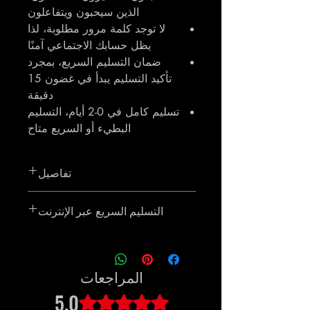
الذين سيحبون ويتفاعلون
لا توجد كلمة مرور مطلوبة، لذا
يظل حسابك الاجتماعي آمنًا
ضمان التسليم السريع، بمجرد
تأكيد التسليم يبدأ في غضون 15
دقيقة
تسليم كامل في 0-2 أيام، التسليم
البطيء أو السريع متاح
تفاصيل
سوف تحصل على 10000 [10K] X - متابع
التسليم السريع عبر الإنترنت
على تويتر.
سيكون المنتج ساري المفعول في أقرب
وقت ممكن وسيتم تسليم الطلب مباشرة
بعد الانتهاء.
المراجعات
5.0
تم التقييم بـ 5 من أصل 5 نجوم.