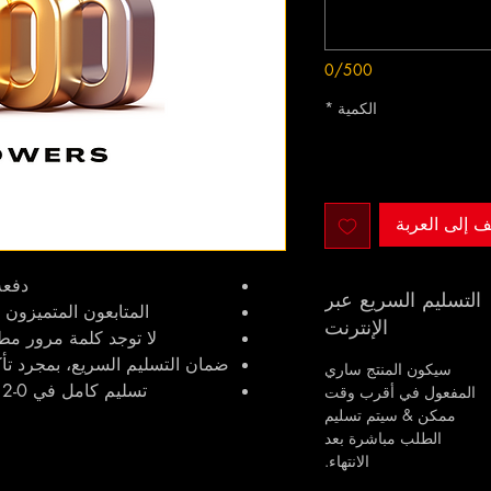
0/500
الكمية
*
ف إلى العربة
دفعة
التسليم السريع عبر
المتابعون المتميزون 
الإنترنت
لا توجد كلمة مرور مطل
ضمان التسليم السريع، بمجرد تأكيد ا
سيكون المنتج ساري
تسليم كامل في 0-2 أيام، التسليم البطيء أو السريع متاح
المفعول في أقرب وقت
ممكن & سيتم تسليم
الطلب مباشرة بعد
الانتهاء.