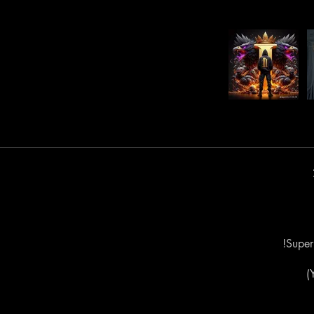
Super
Y