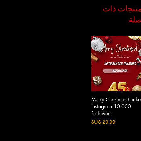
نتجات ذات
لة
ristmas Packet-
Merry Christmas Packet-
Merry Christmas Packet
am 30.000 Auto
Instagram 5.000
Instagram 10.000
Followers
Followers
السعر
السعر
ال