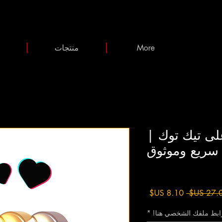
More
منتجات
تابع على تيك توك |
سريع وموثوق
Rating is 5.0 out of
سعر
سعر
عادي
البيع
رابط ملفك الشخصي هنا!
*