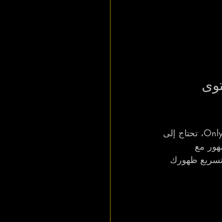
Only عبر المحتوى 
يُعد TikTok في عام 2025 قناة قوية للوصول إلى جماهير جديدة. لزيادة مبيعات OnlyFans، تحتاج إلى 
هور مع 
سريع ظهورك 