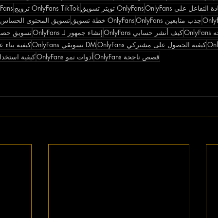
ة التفاعل على OnlyFans
OnlyFans تويتر تسويق
OnlyFans TikTok ترويج
OnlyFans استر
جذب متابعين OnlyFans
OnlyFans خطة تسويق
تسويق المحتوى الحساس
Onl
كيف أنشر حسابي OnlyFans
إنشاء جمهور لـ OnlyFans
تسويق حصري لم
كيفية الحصول على مشتركي OnlyFans
DM تسويقي OnlyFans
كيفية بناء علامة
قصص ناجحة OnlyFans
أدوات نمو OnlyFans
كيفية استخدام TikTok لـ ans