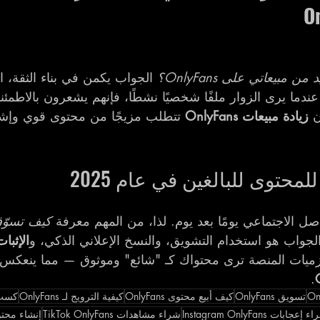
ن مبيعاتي على OnlyFans؟
 الجواب يكمن في بناء الثقة، 
دما يرى الزوار ملفًا شخصيًا نشطًا، فإنهم يشعرون بالاطمئنا
ن 
زيادة مبيعات OnlyFans
 تتطلب مزيجًا من محتوى قوي وإش
محتوى للبالغين في عام 2025
صل الاجتماعي يومًا بعد يوم. لذا، من المهم معرفة 
كيف تسوّ
الجواب هو استخدام التشويق، والنسخ الإعلاني الذكي، و
الإثبات
زميات المنصة ترى محتواك كـ "شائع" وموثوق — مما ينعكس
.
تسويق OnlyFans
كيف أبيع محتوى OnlyFans
كيفية الترويج لـ OnlyFans
كسب ال
إعجابات Instagram OnlyFans
شراء مشاهدات TikTok OnlyFans
إنشاء محتوى ج