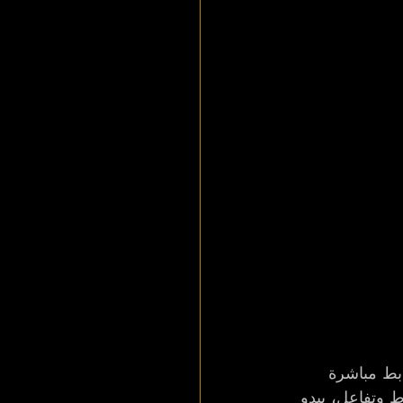
 مع روابط مباشرة 
بيعات OnlyFans. ولكن بدون نشاط وتفاعل، يبدو 