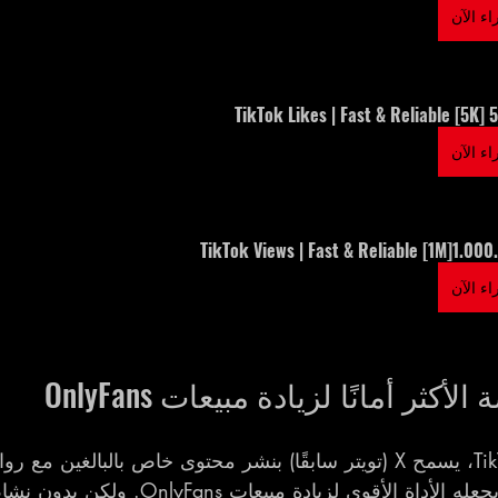
ء الآن
5000 [5K]
ء الآن
1.000.000[1M] TikTok Views
ء الآن
بعكس Instagram وTikTok، يسمح X (تويتر سابقًا) بنشر محتوى خاص بالبالغين
وصور مصغرة. هذا ما يجعله الأداة الأقوى لزيادة م