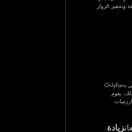
ة وتحفيز الزوار 
السر في النجاح على OnlyFans هو إنشاء مسار دائم يجذب المشاهد إلى حسابك على OnlyFans 
لك، يقوم 
ارزميات 
ات
زيادة 