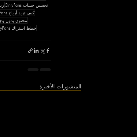
تحسين حساب OnlyFans
زياد
كيف تزيد أرباح OnlyFans
محتوى بدون وجه yFans
خطط اشتراك OnlyFans
المنشورات الأخيرة